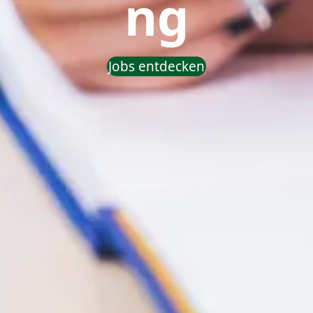
ng
Jobs entdecken