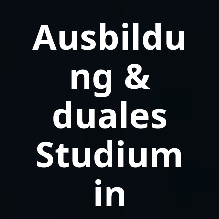
Ausbildu
ng &
duales
Studium
in