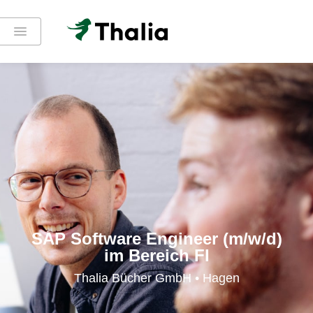
SAP Software Engineer (m/w/d)
im Bereich FI
Thalia Bücher GmbH • Hagen