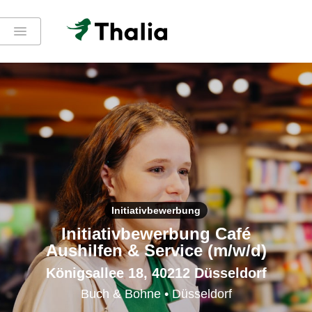
Initiativbewerbung
Initiativbewerbung Café
Aushilfen & Service (m/w/d)
Königsallee 18, 40212 Düsseldorf
Buch & Bohne • Düsseldorf