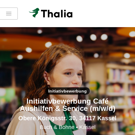
Initiativbewerbung
Initiativbewerbung Café
Aushilfen & Service (m/w/d)
Obere Königsstr. 30, 34117 Kassel
Buch & Bohne • Kassel