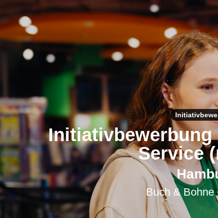
Initiativbew
Initiativbewerbung
Service 
Hamb
Buch & Bohne 