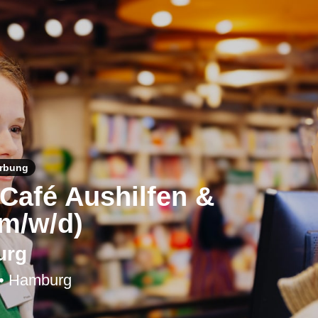
erbung
 Café Aushilfen &
(m/w/d)
urg
• Hamburg