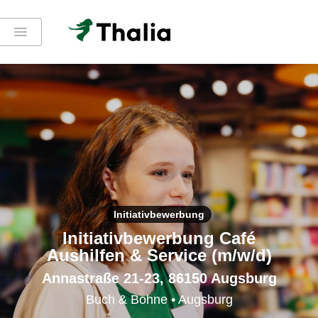
Initiativbewerbung
Initiativbewerbung Café
Aushilfen & Service (m/w/d)
Annastraße 21-23, 86150 Augsburg
Buch & Bohne • Augsburg