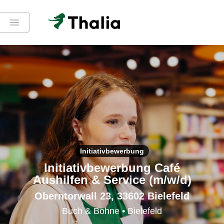
Initiativbewerbung
Initiativbewerbung Café
Aushilfen & Service (m/w/d)
Oberntorwall 23, 33602 Bielefeld
Buch & Bohne • Bielefeld