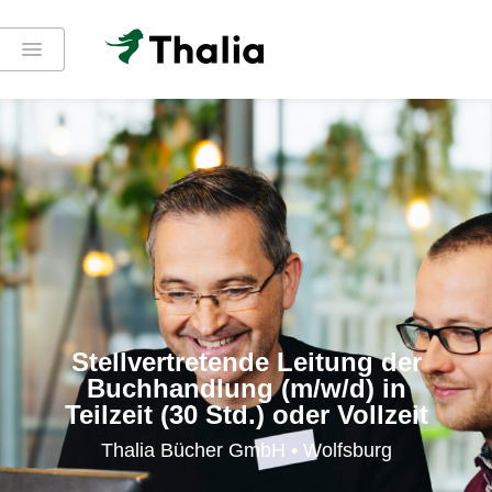
Stellvertretende Leitung der
Buchhandlung (m/w/d) in
Teilzeit (30 Std.) oder Vollzeit
Thalia Bücher GmbH • Wolfsburg