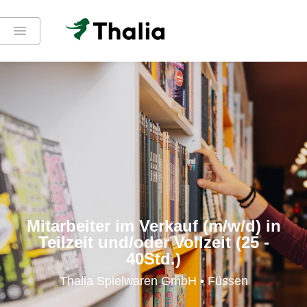
Mitarbeiter im Verkauf (m/w/d) in
Teilzeit und/oder Vollzeit (25 -
40Std.)
Thalia Spielwaren GmbH • Füssen