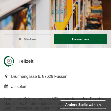
Merken
Bewerben
Teilzeit
Brunnengasse 6, 87629 Füssen
ab sofort
In unseren
Spielwarengeschäften passiert jeden Tag etwas
Magisches: Kinder entdecken ihre neuen
Andere Stelle wählen
Lieblingsspielzeuge, Eltern finden das perfekte Geschenk