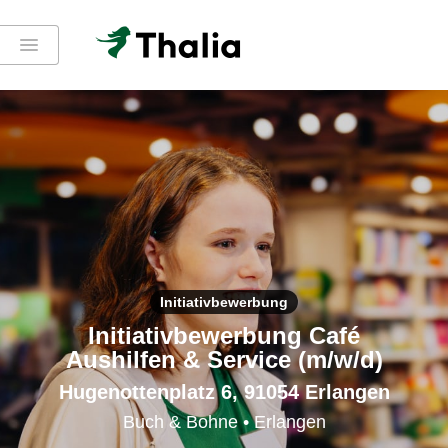
Initiativbewerbung
Initiativbewerbung Café
Aushilfen & Service (m/w/d)
Hugenottenplatz 6, 91054 Erlangen
Buch & Bohne • Erlangen