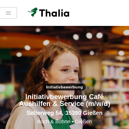
Initiativbewerbung
Initiativbewerbung Café
Aushilfen & Service (m/w/d)
Selterweg 54, 35390 Gießen
Buch & Bohne • Gießen