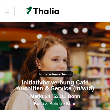
Initiativbewerbung
Initiativbewerbung Café
Aushilfen & Service (m/w/d)
Markt 24, 53111 Bonn
Buch & Bohne • Bonn