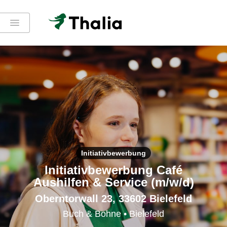
Initiativbewerbung
Initiativbewerbung Café
Aushilfen & Service (m/w/d)
Oberntorwall 23, 33602 Bielefeld
Buch & Bohne • Bielefeld