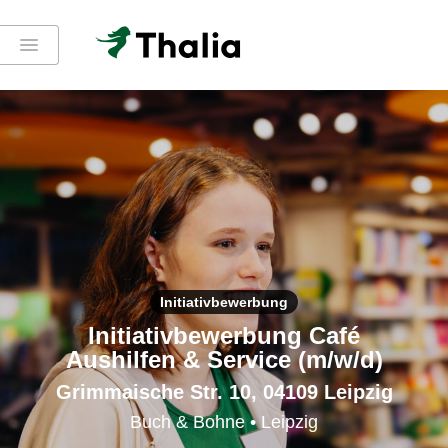
Initiativbewerbung
Initiativbewerbung Café
Aushilfen & Service (m/w/d)
Grimmaische Str. 10, 04109 Leipzig
Buch & Bohne • Leipzig