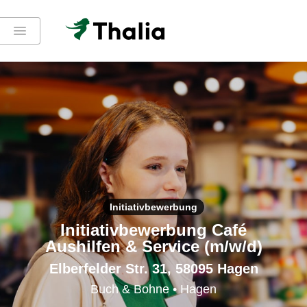
Initiativbewerbung
Initiativbewerbung Café
Aushilfen & Service (m/w/d)
Elberfelder Str. 31, 58095 Hagen
Buch & Bohne • Hagen