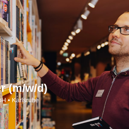
r (m/w/d)
H • Karlsruhe