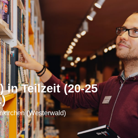
in Teilzeit (20-25
.)
nkirchen (Westerwald)