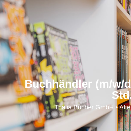
Buchhändler (m/w/d) 
Std
Thalia Bücher GmbH • Alte