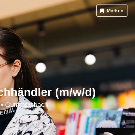
Merken
hhändler (m/w/d)
 • Gummersbach